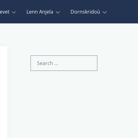
evet
Lenn Anjela
Dornskridoù
Search
for: