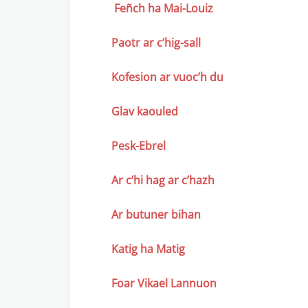
Feñch ha Mai-Louiz
Paotr ar c’hig-sall
Kofesion ar vuoc’h du
Glav kaouled
Pesk-Ebrel
Ar c’hi hag ar c’hazh
Ar butuner bihan
Katig ha Matig
Foar Vikael Lannuon