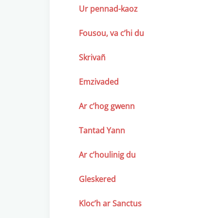
Ur pennad-kaoz
Fousou, va c’hi du
Skrivañ
Emzivaded
Ar c’hog gwenn
Tantad Yann
Ar c’houlinig du
Gleskered
Kloc’h ar Sanctus