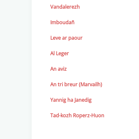
Vandalerezh
Imboudañ
Leve ar paour
Al Leger
An aviz
An tri breur (Marvailh)
Yannig ha Janedig
Tad-kozh Roperz-Huon