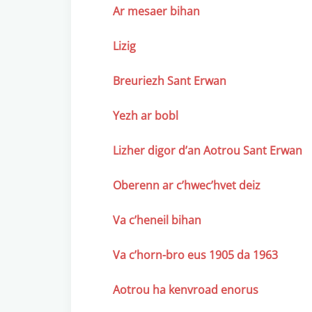
Ar mesaer bihan
Lizig
Breuriezh Sant Erwan
Yezh ar bobl
Lizher digor d’an Aotrou Sant Erwan
Oberenn ar c’hwec’hvet deiz
Va c’heneil bihan
Va c’horn-bro eus 1905 da 1963
Aotrou ha kenvroad enorus