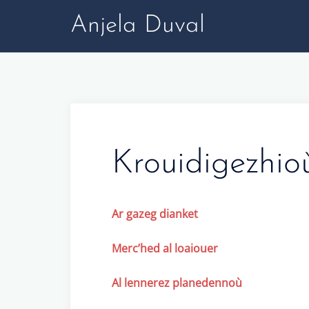
Skip
Anjela Duval
to
content
Krouidigezhio
Ar gazeg dianket
Merc’hed al loaiouer
Al lennerez planedennoù