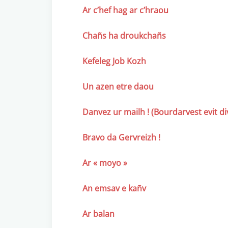
Ar c’hef hag ar c’hraou
Chañs ha droukchañs
Kefeleg Job Kozh
Un azen etre daou
Danvez ur mailh ! (Bourdarvest evit div
Bravo da Gervreizh !
Ar « moyo »
An emsav e kañv
Ar balan