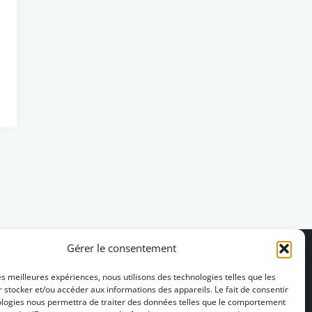
Gérer le consentement
les meilleures expériences, nous utilisons des technologies telles que les
 stocker et/ou accéder aux informations des appareils. Le fait de consentir
ologies nous permettra de traiter des données telles que le comportement