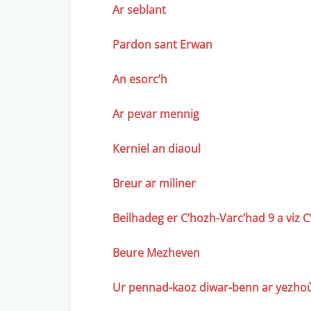
Ar seblant
Pardon sant Erwan
An esorc’h
Ar pevar mennig
Kerniel an diaoul
Breur ar miliner
Beilhadeg er C’hozh-Varc’had 9 a viz 
Beure Mezheven
Ur pennad-kaoz diwar-benn ar yezho