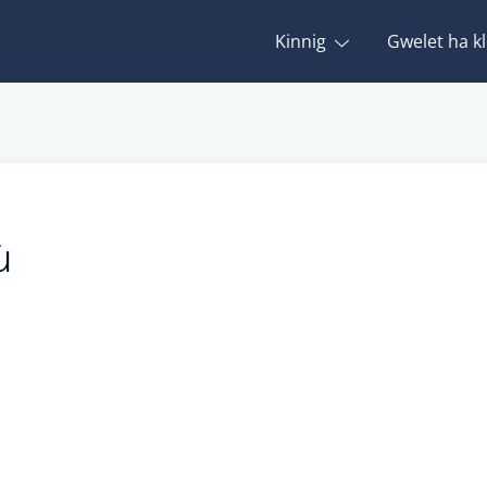
Kinnig
Gwelet ha kl
ù