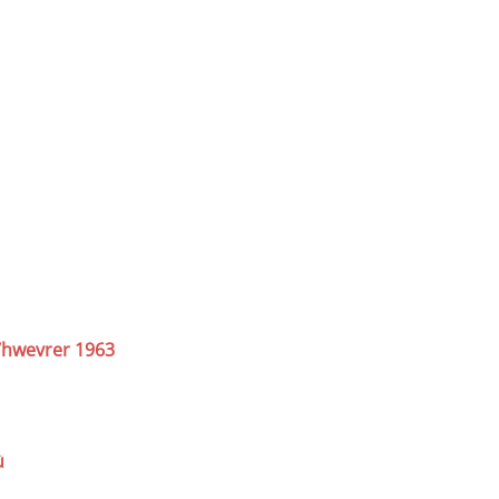
C’hwevrer 1963
ù