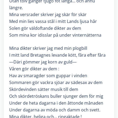
Utan tolv gånger tjugo fot långa… och ännu
längre.
Mina versrader skriver jag skär för skär
Med min lies vassa stål i mitt Lands ljusa hår
Solen gör väldoftande dikter av dem
Som mina kor idisslar på under vinternätterna
Mina dikter skriver jag med min plogbill
I mitt land Bretagnes levande kött, fåra efter fåra
—Däri gömmer jag korn av guld—
Våren gör dikter av dem :
Hav av smaragder som guppar i vinden
Sommaren gör vackra sjöar av sädesax av dem
Skördevinden sätter musik till dem
Och skördetröskans buller sjunger dem för mig
Under de heta dagarna i den åttonde månaden
Under dagarna av möda och damm och svett.
Mina dikter, heliga och… ringaktade !