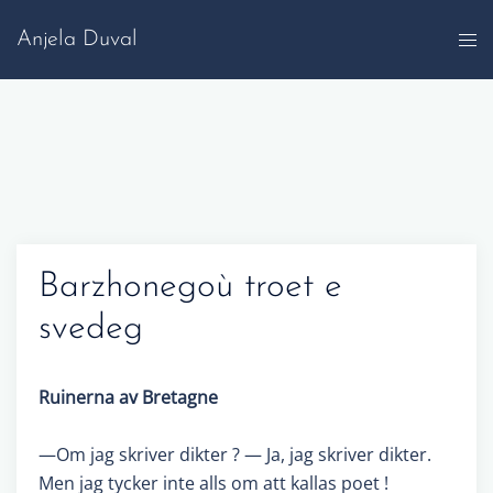
Skip
Anjela Duval
to
content
Barzhonegoù troet e
svedeg
Ruinerna av Bretagne
—Om jag skriver dikter ? — Ja, jag skriver dikter.
Men jag tycker inte alls om att kallas poet !