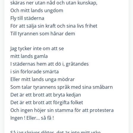
skäras ner utan nåd och utan kunskap,
Och mitt lands ungdom
Fly till städerna
För att sälja sin kraft och sina livs frihet
Till tyrannen som hånar dem
Jag tycker inte om att se
mitt lands gamla
I städernas hem att dö i, gråtandes
i sin förlorade smärta
Eller mitt lands unga mödrar
Som talar tyrannens språk med sina småbarn
Det är ett brott att bryta kedjan
Det är ett brott att förgifta folket
Och ingen höjer sin stamma för att protestera
Ingen ! Eller… så få !
Så jag skriver dikter, det är inte mitt yrke