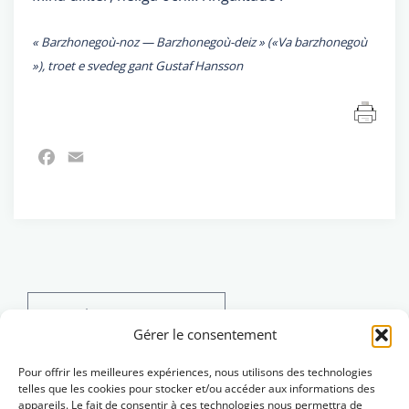
« Barzhonegoù-noz — Barzhonegoù-deiz » («Va barzhonegoù
»),
troet e svedeg gant Gustaf Hansson
Facebook
Email
Search
for:
Gérer le consentement
Pour offrir les meilleures expériences, nous utilisons des technologies
telles que les cookies pour stocker et/ou accéder aux informations des
appareils. Le fait de consentir à ces technologies nous permettra de