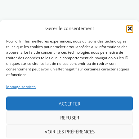
Français
Gérer le consentement
Pour offrir les meilleures expériences, nous utilisons des technologies
telles que les cookies pour stocker et/ou accéder aux informations des
appareils. Le fait de consentir à ces technologies nous permettra de
traiter des données telles que le comportement de navigation ou les ID
uniques sur ce site. Le fait de ne pas consentir ou de retirer son
consentement peut avoir un effet négatif sur certaines caractéristiques
et fonctions.
Manage services
ACCEPTER
REFUSER
Skrivañ dimp (Contact)
VOIR LES PRÉFÉRENCES
Menegoù hervez lezenn (Mentions légales)