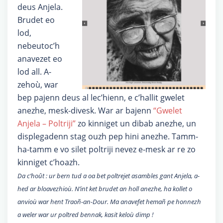
deus Anjela.
Brudet eo
lod,
nebeutoc’h
anavezet eo
lod all. A-
zehoù, war
bep pajenn deus al lec’hienn, e c’hallit gwelet
anezhe, mesk-divesk. War ar bajenn
“Gwelet
Anjela – Poltriji”
zo kinniget un dibab anezhe, un
displegadenn stag ouzh pep hini anezhe. Tamm-
ha-tamm e vo silet poltriji nevez e-mesk ar re zo
kinniget c’hoazh.
Da c’hoût : ur bern tud a oa bet poltrejet asambles gant Anjela, a-
hed ar bloavezhioù. N’int ket brudet an holl anezhe, ha kollet o
anvioù war hent Traoñ-an-Dour. Ma anavefet hemañ pe honnezh
a weler war ur poltred bennak, kasit keloù dimp !