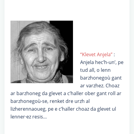
“Klevet Anjela”
:
Anjela hec’h-un’, pe
tud all, o lenn
barzhonegoù gant
ar varzhez. Choaz
ar barzhoneg da glevet a c’haller ober gant roll ar
barzhonegoù-se, renket dre urzh al
lizherennaoueg, pe e c’haller choaz da glevet ul
lenner·ez resis…