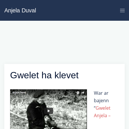
Skip
Anjela Duval
to
content
Gwelet ha klevet
War ar
bajenn
“
Gwelet
Anjela –