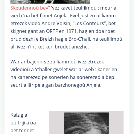
Skeudennoù bev”
‘vez kavet teulfilmoù : meur a
wech ‘oa bet filmet Anjela. Evel-just zo ul liamm
etrezek video Andre Voisin, “Les Conteurs”, bet
skignet gant an ORTF en 1971, hag en doa roet
brud dezhi e Breizh hag e Bro-C’hall, ha teulfilmoù
all ivez n’int ket ken brudet anezhe.
War ar bajenn-se zo liammoù ivez etrezek
videoioù a ‘c’haller gwelet war ar web : kanerien
ha kanerezed pe sonerien ha sonerezed a bep
seurt a lâr pe a gan barzhonegoù Anjela.
Kalzig a
boltriji a oa
bet tennet