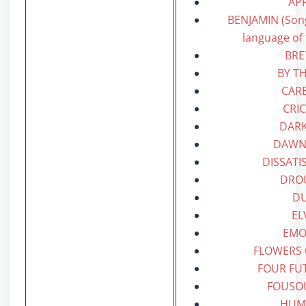
AP
BENJAMIN (Song
language of 
BRE
BY TH
CAR
CRI
DAR
DAWN
DISSATI
DRO
D
EL
EMO
FLOWERS
FOUR FU
FOUSOU
HUM