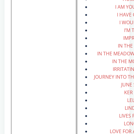
I AM YO
I HAVE
I WOU
I’M 
IMP
IN THE
IN THE MEADOW
IN THE 
IRRITATI
JOURNEY INTO TH
JUNE
KER
LE
LIN
LIVES
LON
LOVE FOR