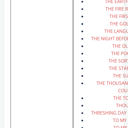
THE EART
THE FIRE 
THE FIR
THE GO
THE LANGU
THE NIGHT BEFOR
THE O
THE PO
THE SOR
THE STA
THE SU
THE THOUSAN
COU
THE T
THO
THRESHING DAY 
TO MY
TO MY