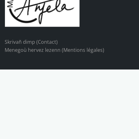
Skrivañ dimp (Contact)
Menegoù hervez lezenn (Mentions légales)