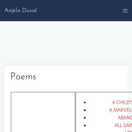
Anjela Duval
Poems
A CHILD’
A MARVE
ABAN
ALL SAI