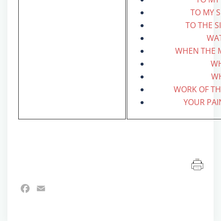
TO MY 
TO THE S
WA
WHEN THE 
W
W
WORK OF TH
YOUR PAI
Facebook
Email