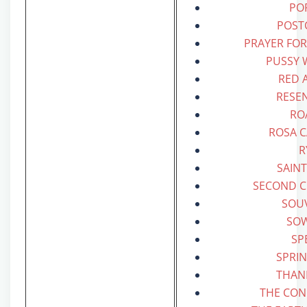
PO
POST
PRAYER FOR
PUSSY 
RED 
RESE
RO
ROSA 
R
SAIN
SECOND 
SOU
SO
SP
SPRI
THAN
THE CO