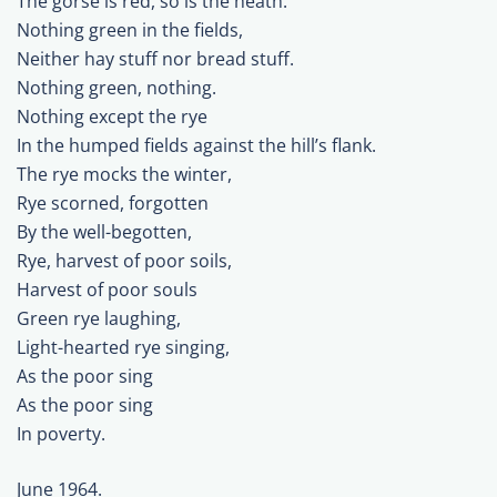
The gorse is red, so is the heath.
Nothing green in the fields,
Neither hay stuff nor bread stuff.
Nothing green, nothing.
Nothing except the rye
In the humped fields against the hill’s flank.
The rye mocks the winter,
Rye scorned, forgotten
By the well-begotten,
Rye, harvest of poor soils,
Harvest of poor souls
Green rye laughing,
Light-hearted rye singing,
As the poor sing
As the poor sing
In poverty.
June 1964.