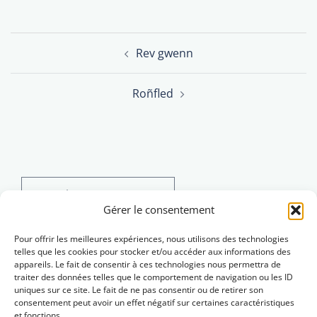
Post
Rev gwenn
navigation
Roñfled
Search
for:
Gérer le consentement
Pour offrir les meilleures expériences, nous utilisons des technologies
telles que les cookies pour stocker et/ou accéder aux informations des
appareils. Le fait de consentir à ces technologies nous permettra de
traiter des données telles que le comportement de navigation ou les ID
uniques sur ce site. Le fait de ne pas consentir ou de retirer son
consentement peut avoir un effet négatif sur certaines caractéristiques
et fonctions.