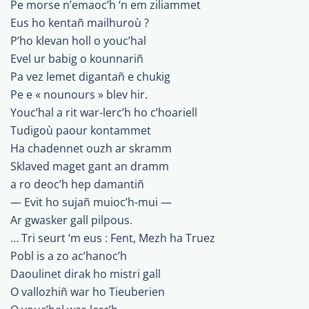
Pe morse n’emaoc’h ‘n em ziliammet
Eus ho kentañ mailhuroù ?
P’ho klevan holl o youc’hal
Evel ur babig o kounnariñ
Pa vez lemet digantañ e chukig
Pe e « nounours » blev hir.
Youc’hal a rit war-lerc’h ho c’hoariell
Tudigoù paour kontammet
Ha chadennet ouzh ar skramm
Sklaved maget gant an dramm
a ro deoc’h hep damantiñ
— Evit ho sujañ muioc’h-mui —
Ar gwasker gall pilpous.
… Tri seurt ‘m eus : Fent, Mezh ha Truez
Pobl is a zo ac’hanoc’h
Daoulinet dirak ho mistri gall
O vallozhiñ war ho Tieuberien