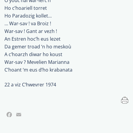
O youc’hal war-lerc’h
Ho c’hoariell torret
Ho Paradozig kollet…
… War-sav ! va Broiz !
War-sav ! Gant ar vezh !
An Estren hoc’h eus lezet
Da gemer troad ‘n ho meskoù
A c’hoarzh diwar ho koust
War-sav ? Mevelien Marianna
C’hoant ‘m eus d’ho krabanata
22 a viz C’hwevrer 1974
Facebook
Email