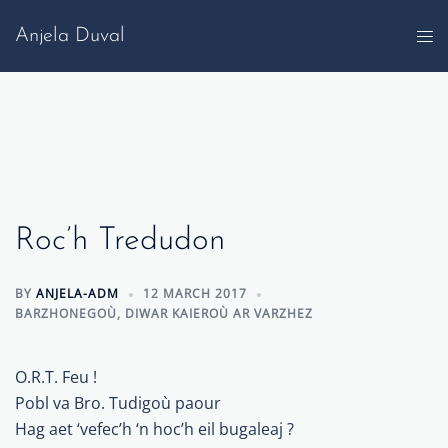
Skip
Anjela Duval
to
content
Roc’h Tredudon
BY
ANJELA-ADM
12 MARCH 2017
BARZHONEGOÙ
,
DIWAR KAIEROÙ AR VARZHEZ
O.R.T. Feu !
Pobl va Bro. Tudigoù paour
Hag aet ‘vefec’h ‘n hoc’h eil bugaleaj ?