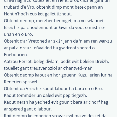
C’hwi hag a zo kouezhet en Hent, drouklazhet gant un
trubard d’e Vro, obtenit dimp mont betek penn an
Hent n’hoc’h eus ket gallet tizhout.
Obtenit deomp, merzher benniget, ma vo selaouet
Breizhiz pa c’houlennont ar Gwir da vout o mistri o-
unan en o Bro.
Obtenit d’ar Vretoned ar sklźrijenn da ‘n em ren war-zu
ar pal a-dreuz teñvalded ha gwidreoł-spered o
Enebourien.
Aotrou Perrot, beleg divlam, pedit evit beleien Breizh,
touellet gant treuzvenozioł ar c’hantved-mañ.
Obtenit deomp kaout en hor gouenn Kuzulierien fur ha
Renerien spiswel.
Obtenit da Vreizhiz kaout labour ha bara en o Bro.
Kaout tommder un oaled evit pep tiegezh.
Kaout nerzh ha yec’hed evit gounit bara ar c’horf hag
ar spered gant o labour.
Roit deomp kelennerien vrogar evit ma vo desket da