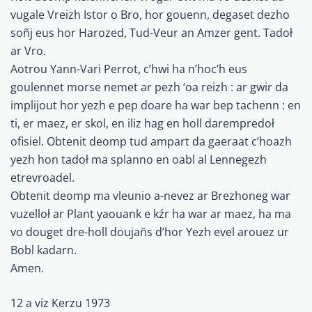
vugale Vreizh Istor o Bro, hor gouenn, degaset dezho
soñj eus hor Harozed, Tud-Veur an Amzer gent. Tadoł
ar Vro.
Aotrou Yann-Vari Perrot, c’hwi ha n’hoc’h eus
goulennet morse nemet ar pezh ‘oa reizh : ar gwir da
implijout hor yezh e pep doare ha war bep tachenn : en
ti, er maez, er skol, en iliz hag en holl darempredoł
ofisiel. Obtenit deomp tud ampart da gaeraat c’hoazh
yezh hon tadoł ma splanno en oabl al Lennegezh
etrevroadel.
Obtenit deomp ma vleunio a-nevez ar Brezhoneg war
vuzelloł ar Plant yaouank e kźr ha war ar maez, ha ma
vo douget dre-holl doujañs d’hor Yezh evel arouez ur
Bobl kadarn.
Amen.
12 a viz Kerzu 1973