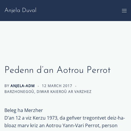
Skip
Anjela Duval
to
content
Pedenn d’an Aotrou Perrot
BY
ANJELA-ADM
12 MARCH 2017
BARZHONEGOÙ
,
DIWAR KAIEROÙ AR VARZHEZ
Beleg ha Merzher
D’an 12 a viz Kerzu 1973, da geñver tregontvet deiz-ha-
bloaz marv kriz an Aotrou Yann-Vari Perrot, person