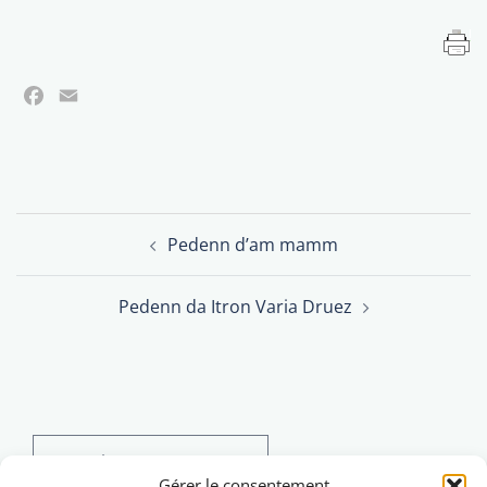
Facebook
Email
Post
Pedenn d’am mamm
navigation
Pedenn da Itron Varia Druez
Search
for:
Gérer le consentement