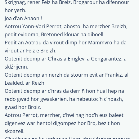
Skrignag, rener Feiz ha Breiz. Brogarour ha difennour
hor yezh.
Joa d’an Anaon !
Aotrou Yann-Vari Perrot, abostol ha merzher Breizh,
pedit evidomp, Bretoned klouar ha diboell.
Pedit an Aotrou da virout dimp hor Mammvro ha da
virout ar Feiz e Breizh.
Obtenit deomp ar C’hras a Emglev, a Gengarantez, a
sklźrijenn.
Obtenit deomp an nerzh da stourm evit ar Frankiz, al
Lealded, ar Reizh.
Obtenit deomp ar c’hras da derriñ hon hual hep na
redo gwad hor gwaskerien, ha nebeutoc’h c’hoazh,
gwad hor Broiz.
Aotrou Perrot, merzher, c’hwi hag hoc’h eus baleet
digenvez war hentoł digompez hor Bro, bezit hon
skoazell.