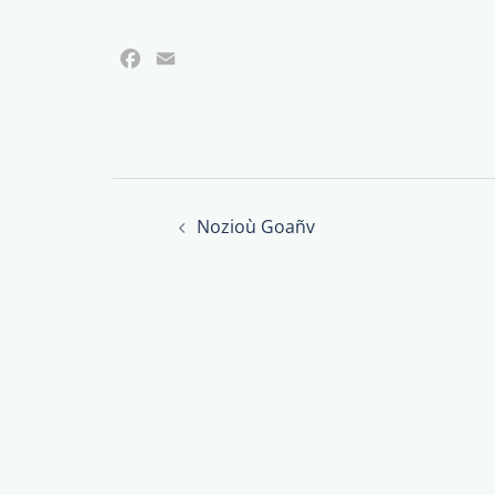
Facebook
Email
Post
Nozioù Goañv
navigation