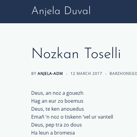
Skip
Anjela Duval
to
content
Nozkan Toselli
BY
ANJELA-ADM
12 MARCH 2017
BARZHONEG
Deus, an noz a gouezh
Hag an eur zo boemus
Deus, te ken anouedus
Emañ ‘n noz o tiskenn ‘vel ur vantell
Deus, pep tra zo dous
Ha leun a bromesa