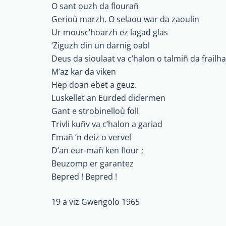
O sant ouzh da flourañ
Gerioù marzh. O selaou war da zaoulin
Ur mousc’hoarzh ez lagad glas
‘Ziguzh din un darnig oabl
Deus da sioulaat va c’halon o talmiñ da frailh
M’az kar da viken
Hep doan ebet a geuz.
Luskellet an Eurded didermen
Gant e strobinelloù foll
Trivli kuñv va c’halon a gariad
Emañ ‘n deiz o vervel
D’an eur-mañ ken flour ;
Beuzomp er garantez
Bepred ! Bepred !
19 a viz Gwengolo 1965