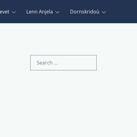
evet
Lenn Anjela
Dornskridoù
Search
for: