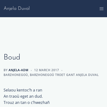
Skip
Anjela Duval
to
content
Boud
BY
ANJELA-ADM
12 MARCH 2017
BARZHONEGOÙ
,
BARZHONEGOÙ TROET GANT ANJELA DUVAL
Selaou kentoc’h a ran
An traoù eget an dud.
Trouz an tan o c’hwezhañ