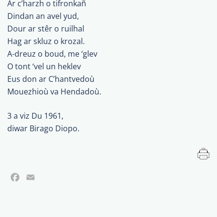
Ar c’harzh o tifronkañ
Dindan an avel yud,
Dour ar stêr o ruilhal
Hag ar skluz o krozal.
A-dreuz o boud, me ‘glev
O tont ‘vel un heklev
Eus don ar C’hantvedoù
Mouezhioù va Hendadoù.
3 a viz Du 1961,
diwar Birago Diopo.
Facebook
Email