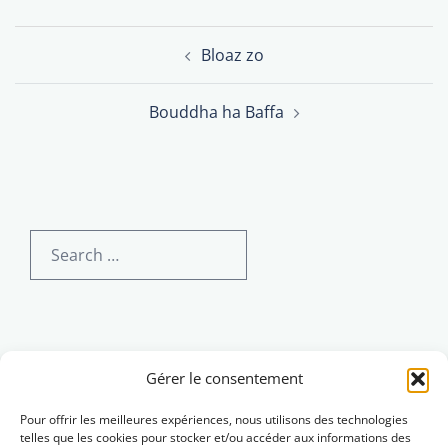
Post
Bloaz zo
navigation
Bouddha ha Baffa
Search
for:
English
Gérer le consentement
Pour offrir les meilleures expériences, nous utilisons des technologies
telles que les cookies pour stocker et/ou accéder aux informations des