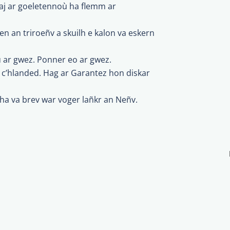
eaj ar goeletennoù ha flemm ar
en an triroeñv a skuilh e kalon va eskern
ù ar gwez. Ponner eo ar gwez.
 c’hlanded. Hag ar Garantez hon diskar
ha va brev war voger lañkr an Neñv.