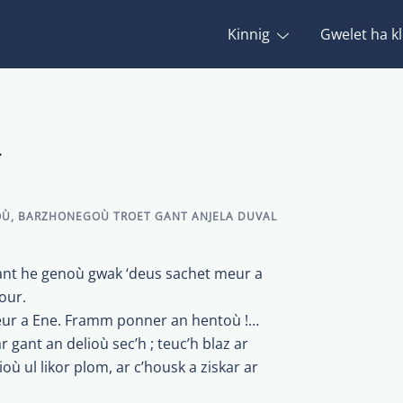
Kinnig
Gwelet ha kl
r
OÙ
,
BARZHONEGOÙ TROET GANT ANJELA DUVAL
ant he genoù gwak ‘deus sachet meur a
our.
meur a Ene. Framm ponner an hentoù !…
 gant an delioù sec’h ; teuc’h blaz ar
où ul likor plom, ar c’housk a ziskar ar