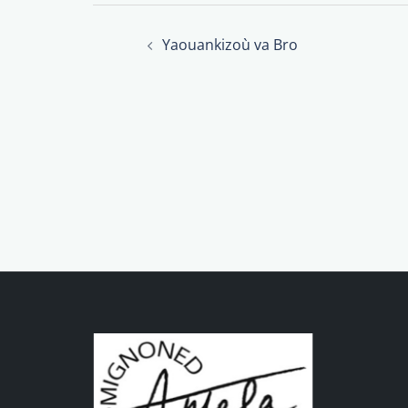
Post
Yaouankizoù va Bro
navigation