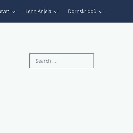
evet
Lenn Anjela
Dornskridoù
Search
for: