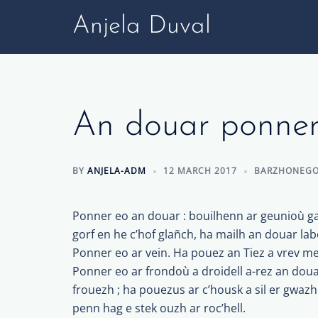
Skip
Anjela Duval
to
content
An douar ponne
BY
ANJELA-ADM
12 MARCH 2017
BARZHONEG
Ponner eo an douar : bouilhenn ar geunioù g
gorf en he c’hof glañch, ha mailh an douar lab
Ponner eo ar vein. Ha pouez an Tiez a vrev 
Ponner eo ar frondoù a droidell a-rez an douar
frouezh ; ha pouezus ar c’housk a sil er gwazhi
penn hag e stek ouzh ar roc’hell.