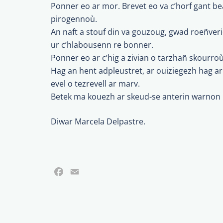
Ponner eo ar mor. Brevet eo va c’horf gant b
pirogennoù.
An naft a stouf din va gouzoug, gwad roeñveri
ur c’hlabousenn re bonner.
Ponner eo ar c’hig a zivian o tarzhañ skourro
Hag an hent adpleustret, ar ouiziegezh hag ar
evel o tezrevell ar marv.
Betek ma kouezh ar skeud-se anterin warnon 
Diwar Marcela Delpastre.
Facebook
Email