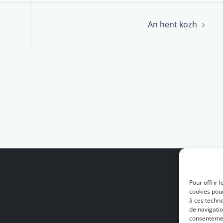
An hent kozh
Pour offrir 
cookies pour
à ces techn
de navigatio
consentement