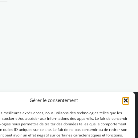
Gérer le consentement
les meilleures expériences, nous utilisons des technologies telles que les
 stocker et/ou accéder aux informations des appareils. Le fait de consentir
ologies nous permettra de traiter des données telles que le comportement
n ou les ID uniques sur ce site. Le fait de ne pas consentir ou de retirer son
 peut avoir un effet négatif sur certaines caractéristiques et fonctions.