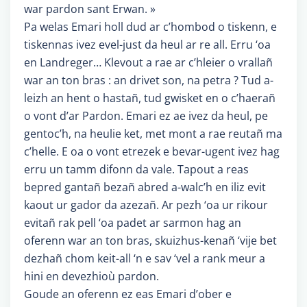
war pardon sant Erwan. »
Pa welas Emari holl dud ar c’hombod o tiskenn, e
tiskennas ivez evel-just da heul ar re all. Erru ‘oa
en Landreger… Klevout a rae ar c’hleier o vrallañ
war an ton bras : an drivet son, na petra ? Tud a-
leizh an hent o hastañ, tud gwisket en o c’haerañ
o vont d’ar Pardon. Emari ez ae ivez da heul, pe
gentoc’h, na heulie ket, met mont a rae reutañ ma
c’helle. E oa o vont etrezek e bevar-ugent ivez hag
erru un tamm difonn da vale. Tapout a reas
bepred gantañ bezañ abred a-walc’h en iliz evit
kaout ur gador da azezañ. Ar pezh ‘oa ur rikour
evitañ rak pell ‘oa padet ar sarmon hag an
oferenn war an ton bras, skuizhus-kenañ ‘vije bet
dezhañ chom keit-all ‘n e sav ‘vel a rank meur a
hini en devezhioù pardon.
Goude an oferenn ez eas Emari d’ober e