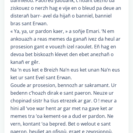
bannieloù. Paotred yaouank, c’hoant dezho da
ziskouez o nerzh hag e vije en o bleud pa deue an
disterañ barr- avel da hijañ o banniel, banniel
bras sant Erwan.
« Ya, ya, ur pardon kaer, » a soñje Emari. ‘N em
ankouazh a reas memes da ganañ ivez da heul ar
prosesion gant e vouezh izel raoulet. Eñ hag en
devoa bet biskoazh klevet den ebet anezhañ o
kanañ er gêr.
Na ‘n eus ket e Breizh Na’n eus ket unan Na’n eus
ket ur sant Evel sant Erwan.
Goude ar prosesion, bennozh ar sakramant. Ur
bedenn c’hoazh dirak e sant paeron. Neuze ur
chopinad sistr ha tius etrezek ar gar. O ! meur a
hini all ‘voe war hent ar gar met na gave ket ar
memes tra ‘oa kement-se a dud er pardon. Ne
vern, kontant ‘oa bepred. Bet o welout e sant
paeron, heuliet an ofisoù, graet e zevosionoù,