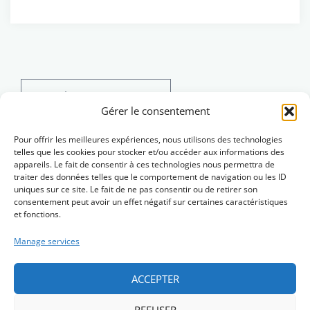
Search
for:
Gérer le consentement
Pour offrir les meilleures expériences, nous utilisons des technologies
telles que les cookies pour stocker et/ou accéder aux informations des
appareils. Le fait de consentir à ces technologies nous permettra de
traiter des données telles que le comportement de navigation ou les ID
uniques sur ce site. Le fait de ne pas consentir ou de retirer son
consentement peut avoir un effet négatif sur certaines caractéristiques
et fonctions.
Manage services
ACCEPTER
REFUSER