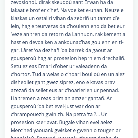
zevosionoù dirak skeudoù sant Erwan ha da
lakaat e brof er c’hef. Na voe ket e-unan. Neuze e
klaskas un ostaliri vihan da zebriñ un tamm d’e
lein, hag e teurvezas da c’houlenn eno da bet eur
‘veze an tren da retorn da Lannuon, rak kement a
hast en devoa ken a ankounac’has goulenn en ti-
gar. Lâret ‘oa dezhañ ‘oa barrek da gaout ar
gousperoù hag ar prosesion hep ‘n em drechaliñ.
Setu ez eas Emari d’ober ur valeadenn da
c’hortoz. Tud a welas o c’hoari boulloù en un alez
disheoliet gant gwez siprez, eno e kavas brav
azezañ da sellet eus ar c’hoarierien ur pennad.
Ha tremen a reas prim an amzer gantañ. Ar
gousperoù ‘oa bet evel-just war don ar
c’hrampouezh gwinizh. Na petra ‘ta ?… Ur
prosesion kaer avat. Bugale vihan evel aelez.
Merc’hed yaouank gwisket e gwenn o tougen ar