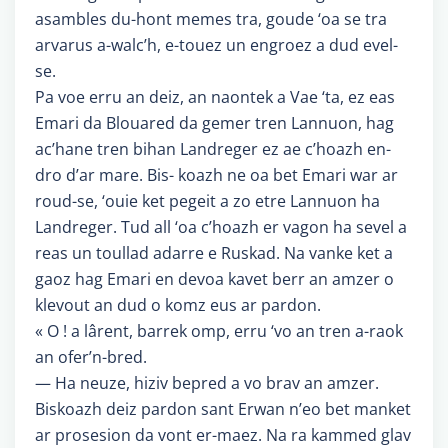
asambles du-hont memes tra, goude ‘oa se tra
arvarus a-walc’h, e-touez un engroez a dud evel-
se.
Pa voe erru an deiz, an naontek a Vae ‘ta, ez eas
Emari da Blouared da gemer tren Lannuon, hag
ac’hane tren bihan Landreger ez ae c’hoazh en-
dro d’ar mare. Bis- koazh ne oa bet Emari war ar
roud-se, ‘ouie ket pegeit a zo etre Lannuon ha
Landreger. Tud all ‘oa c’hoazh er vagon ha sevel a
reas un toullad adarre e Ruskad. Na vanke ket a
gaoz hag Emari en devoa kavet berr an amzer o
klevout an dud o komz eus ar pardon.
« O ! a lârent, barrek omp, erru ‘vo an tren a-raok
an ofer’n-bred.
— Ha neuze, hiziv bepred a vo brav an amzer.
Biskoazh deiz pardon sant Erwan n’eo bet manket
ar prosesion da vont er-maez. Na ra kammed glav