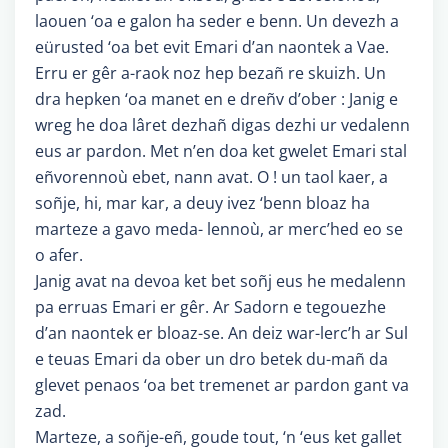
laouen ‘oa e galon ha seder e benn. Un devezh a
eürusted ‘oa bet evit Emari d’an naontek a Vae.
Erru er gêr a-raok noz hep bezañ re skuizh. Un
dra hepken ‘oa manet en e dreñv d’ober : Janig e
wreg he doa lâret dezhañ digas dezhi ur vedalenn
eus ar pardon. Met n’en doa ket gwelet Emari stal
eñvorennoù ebet, nann avat. O ! un taol kaer, a
soñje, hi, mar kar, a deuy ivez ‘benn bloaz ha
marteze a gavo meda- lennoù, ar merc’hed eo se
o afer.
Janig avat na devoa ket bet soñj eus he medalenn
pa erruas Emari er gêr. Ar Sadorn e tegouezhe
d’an naontek er bloaz-se. An deiz war-lerc’h ar Sul
e teuas Emari da ober un dro betek du-mañ da
glevet penaos ‘oa bet tremenet ar pardon gant va
zad.
Marteze, a soñje-eñ, goude tout, ‘n ‘eus ket gallet