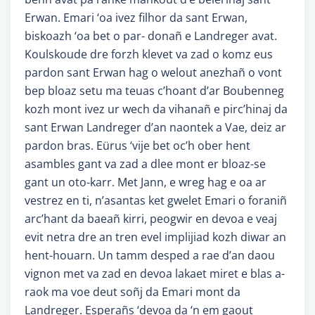
Erwan. Emari ‘oa ivez filhor da sant Erwan,
biskoazh ‘oa bet o par- donañ e Landreger avat.
Koulskoude dre forzh klevet va zad o komz eus
pardon sant Erwan hag o welout anezhañ o vont
bep bloaz setu ma teuas c’hoant d’ar Boubenneg
kozh mont ivez ur wech da vihanañ e pirc’hinaj da
sant Erwan Landreger d’an naontek a Vae, deiz ar
pardon bras. Eürus ‘vije bet oc’h ober hent
asambles gant va zad a dlee mont er bloaz-se
gant un oto-karr. Met Jann, e wreg hag e oa ar
vestrez en ti, n’asantas ket gwelet Emari o foraniñ
arc’hant da baeañ kirri, peogwir en devoa e veaj
evit netra dre an tren evel implijiad kozh diwar an
hent-houarn. Un tamm desped a rae d’an daou
vignon met va zad en devoa lakaet miret e blas a-
raok ma voe deut soñj da Emari mont da
Landreger. Esperañs ‘devoa da ‘n em gaout