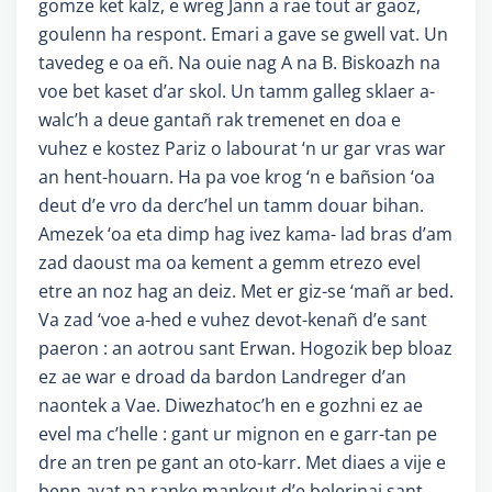
gomze ket kalz, e wreg Jann a rae tout ar gaoz,
goulenn ha respont. Emari a gave se gwell vat. Un
tavedeg e oa eñ. Na ouie nag A na B. Biskoazh na
voe bet kaset d’ar skol. Un tamm galleg sklaer a-
walc’h a deue gantañ rak tremenet en doa e
vuhez e kostez Pariz o labourat ‘n ur gar vras war
an hent-houarn. Ha pa voe krog ‘n e bañsion ‘oa
deut d’e vro da derc’hel un tamm douar bihan.
Amezek ‘oa eta dimp hag ivez kama- lad bras d’am
zad daoust ma oa kement a gemm etrezo evel
etre an noz hag an deiz. Met er giz-se ‘mañ ar bed.
Va zad ‘voe a-hed e vuhez devot-kenañ d’e sant
paeron : an aotrou sant Erwan. Hogozik bep bloaz
ez ae war e droad da bardon Landreger d’an
naontek a Vae. Diwezhatoc’h en e gozhni ez ae
evel ma c’helle : gant ur mignon en e garr-tan pe
dre an tren pe gant an oto-karr. Met diaes a vije e
benn avat pa ranke mankout d’e belerinaj sant