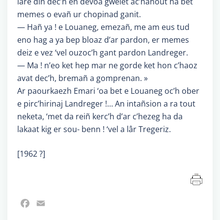
lâre din dec’h en devoa gwelet ac’hanout ha bet
memes o evañ ur chopinad ganit.
— Hañ ya ! e Louaneg, emezañ, me am eus tud
eno hag a ya bep bloaz d’ar pardon, er memes
deiz e vez ‘vel ouzoc’h gant pardon Landreger.
— Ma ! n’eo ket hep mar ne gorde ket hon c’haoz
avat dec’h, bremañ a gomprenan. »
Ar paourkaezh Emari ‘oa bet e Louaneg oc’h ober
e pirc’hirinaj Landreger !… An intañsion a ra tout
neketa, ‘met da reiñ kerc’h d’ar c’hezeg ha da
lakaat kig er sou- benn ! ‘vel a lâr Tregeriz.
[1962 ?]
Facebook
Email