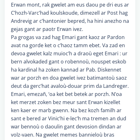
Erwan mont, rak gwelet am eus daou pe dri eus ar
C’hozh-Varc’had koulskoude, dimezell ar Post hag
Andrevig ar c’hantonier bepred, ha hini anezho na
gejas gant ar paotr Erwan ivez.
Pa grogas va zad hag Emari gant kaoz ar Pardon
avat na gorde ket o c’haoz tamm ebet. Va zad en
devoa gwelet kalz muioc’h a draoù eget Emari : ur
bern alvokaded gant o robennoù, nouspet eskob
ha kardinal ha zoken kannad ar Pab. Diskennet
war ar porzh en doa gwelet ivez batimantoù saoz
deut da gerc’hat avaloù-douar prim da Landreger.
Emari, emezañ, ‘oa ket bet betek ar porzh. N’oa
ket merzet zoken bez meur sant Erwan kizellet
ken kaer er marb gwenn. Na bez kozh familh ar
sant e bered ar Vinic’hi e-lec’h ma tremen an dud
war bennoù o daoulin gant devosion dindan ar
volz-vaen. Na gwelet memes bannieloù bras