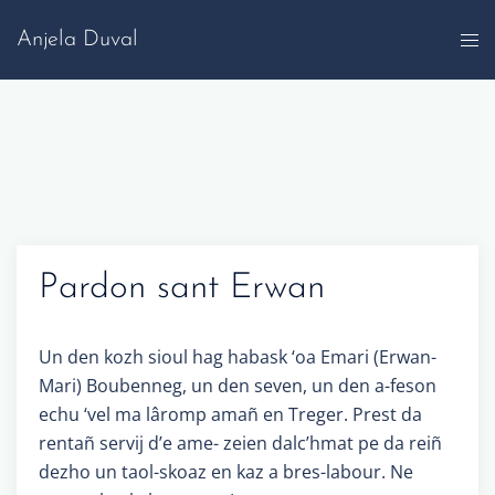
Skip
Anjela Duval
to
content
Pardon sant Erwan
Un den kozh sioul hag habask ‘oa Emari (Erwan-
Mari) Boubenneg, un den seven, un den a-feson
echu ‘vel ma lâromp amañ en Treger. Prest da
rentañ servij d’e ame- zeien dalc’hmat pe da reiñ
dezho un taol-skoaz en kaz a bres-labour. Ne