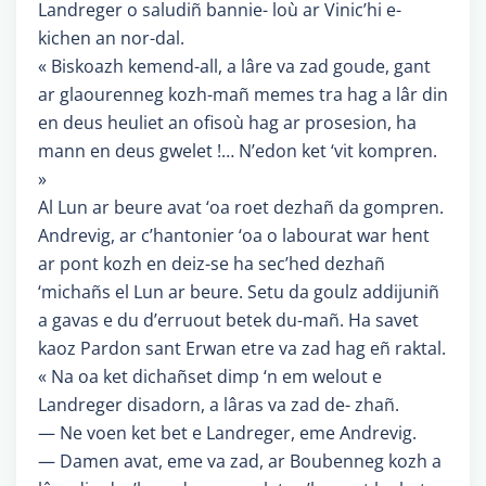
Landreger o saludiñ bannie- loù ar Vinic’hi e-
kichen an nor-dal.
« Biskoazh kemend-all, a lâre va zad goude, gant
ar glaourenneg kozh-mañ memes tra hag a lâr din
en deus heuliet an ofisoù hag ar prosesion, ha
mann en deus gwelet !… N’edon ket ‘vit kompren.
»
Al Lun ar beure avat ‘oa roet dezhañ da gompren.
Andrevig, ar c’hantonier ‘oa o labourat war hent
ar pont kozh en deiz-se ha sec’hed dezhañ
‘michañs el Lun ar beure. Setu da goulz addijuniñ
a gavas e du d’erruout betek du-mañ. Ha savet
kaoz Pardon sant Erwan etre va zad hag eñ raktal.
« Na oa ket dichañset dimp ‘n em welout e
Landreger disadorn, a lâras va zad de- zhañ.
— Ne voen ket bet e Landreger, eme Andrevig.
— Damen avat, eme va zad, ar Boubenneg kozh a