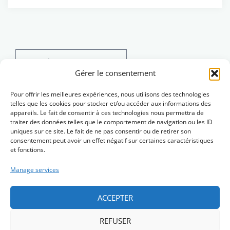
Search
for:
Gérer le consentement
Pour offrir les meilleures expériences, nous utilisons des technologies
telles que les cookies pour stocker et/ou accéder aux informations des
appareils. Le fait de consentir à ces technologies nous permettra de
traiter des données telles que le comportement de navigation ou les ID
uniques sur ce site. Le fait de ne pas consentir ou de retirer son
consentement peut avoir un effet négatif sur certaines caractéristiques
et fonctions.
Manage services
ACCEPTER
REFUSER