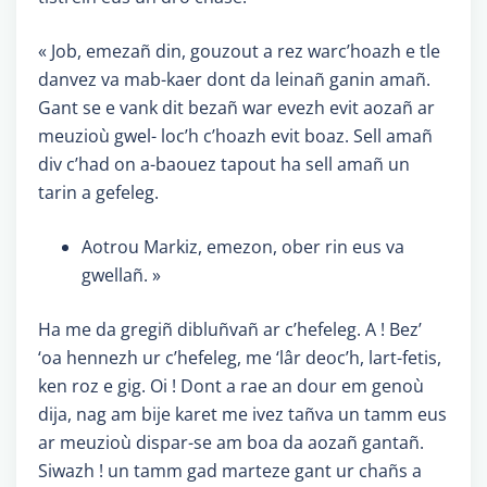
« Job, emezañ din, gouzout a rez warc’hoazh e tle
danvez va mab-kaer dont da leinañ ganin amañ.
Gant se e vank dit bezañ war evezh evit aozañ ar
meuzioù gwel- loc’h c’hoazh evit boaz. Sell amañ
div c’had on a-baouez tapout ha sell amañ un
tarin a gefeleg.
Aotrou Markiz, emezon, ober rin eus va
gwellañ. »
Ha me da gregiñ dibluñvañ ar c’hefeleg. A ! Bez’
‘oa hennezh ur c’hefeleg, me ‘lâr deoc’h, lart-fetis,
ken roz e gig. Oi ! Dont a rae an dour em genoù
dija, nag am bije karet me ivez tañva un tamm eus
ar meuzioù dispar-se am boa da aozañ gantañ.
Siwazh ! un tamm gad marteze gant ur chañs a