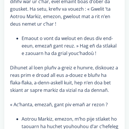
difiñv war ur c’har, evel emaint boas d’ober da
gousket. Ha setu, kreñv va vouezh : « Gwelit ‘ta
Aotrou Markiz, emezon, gwelout mat a rit n’en
deus nemet ur c’har !
Emaout o vont da welout en deus div end-
eeun, emezañ gant reuz. » Hag eñ da stlakal
e zaouarn ha da grial youc’hadoù !
Dihunet al loen pluñv a-greiz e hunvre, diskouez a
reas prim e droad all eus a-douez e bluñv ha
flaka-flaka, a-denn-askell kuit, hep n’en doa bet
skiant ar sapre markiz da vizial na da dennañ.
« Ac’hanta, emezañ, gant piv emañ ar rezon ?
Aotrou Markiz, emezon, m’ho pije stlaket ho
taouarn ha huchet youhouhou d’ar c’hefeleg