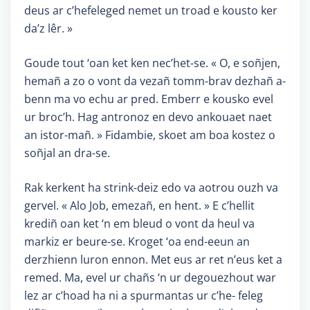
deus ar c’hefeleged nemet un troad e kousto ker
da’z lêr. »
Goude tout ‘oan ket ken nec’het-se. « O, e soñjen,
hemañ a zo o vont da vezañ tomm-brav dezhañ a-
benn ma vo echu ar pred. Emberr e kousko evel
ur broc’h. Hag antronoz en devo ankouaet naet
an istor-mañ. » Fidambie, skoet am boa kostez o
soñjal an dra-se.
Rak kerkent ha strink-deiz edo va aotrou ouzh va
gervel. « Alo Job, emezañ, en hent. » E c’hellit
krediñ oan ket ‘n em bleud o vont da heul va
markiz er beure-se. Kroget ‘oa end-eeun an
derzhienn luron ennon. Met eus ar ret n’eus ket a
remed. Ma, evel ur chañs ‘n ur degouezhout war
lez ar c’hoad ha ni a spurmantas ur c’he- feleg