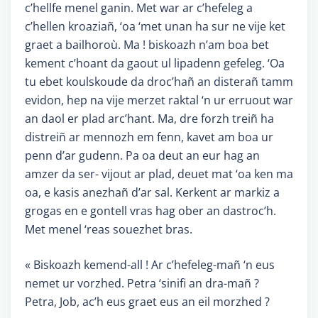
c’hellfe menel ganin. Met war ar c’hefeleg a
c’hellen kroaziañ, ‘oa ‘met unan ha sur ne vije ket
graet a bailhoroù. Ma ! biskoazh n’am boa bet
kement c’hoant da gaout ul lipadenn gefeleg. ‘Oa
tu ebet koulskoude da droc’hañ an disterañ tamm
evidon, hep na vije merzet raktal ‘n ur erruout war
an daol er plad arc’hant. Ma, dre forzh treiñ ha
distreiñ ar mennozh em fenn, kavet am boa ur
penn d’ar gudenn. Pa oa deut an eur hag an
amzer da ser- vijout ar plad, deuet mat ‘oa ken ma
oa, e kasis anezhañ d’ar sal. Kerkent ar markiz a
grogas en e gontell vras hag ober an dastroc’h.
Met menel ‘reas souezhet bras.
« Biskoazh kemend-all ! Ar c’hefeleg-mañ ‘n eus
nemet ur vorzhed. Petra ‘sinifi an dra-mañ ?
Petra, Job, ac’h eus graet eus an eil morzhed ?