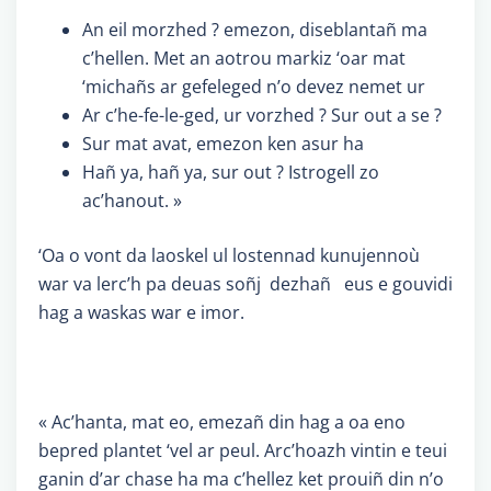
An eil morzhed ? emezon, diseblantañ ma
c’hellen. Met an aotrou markiz ‘oar mat
‘michañs ar gefeleged n’o devez nemet ur
Ar c’he-fe-le-ged, ur vorzhed ? Sur out a se ?
Sur mat avat, emezon ken asur ha
Hañ ya, hañ ya, sur out ? Istrogell zo
ac’hanout. »
‘Oa o vont da laoskel ul lostennad kunujennoù
war va lerc’h pa deuas soñj dezhañ eus e gouvidi
hag a waskas war e imor.
« Ac’hanta, mat eo, emezañ din hag a oa eno
bepred plantet ‘vel ar peul. Arc’hoazh vintin e teui
ganin d’ar chase ha ma c’hellez ket prouiñ din n’o