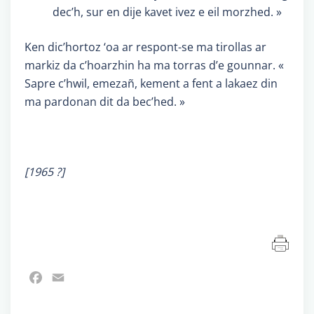
dec’h, sur en dije kavet ivez e eil morzhed. »
Ken dic’hortoz ‘oa ar respont-se ma tirollas ar
markiz da c’hoarzhin ha ma torras d’e gounnar. «
Sapre c’hwil, emezañ, kement a fent a lakaez din
ma pardonan dit da bec’hed. »
[1965 ?]
Facebook
Email