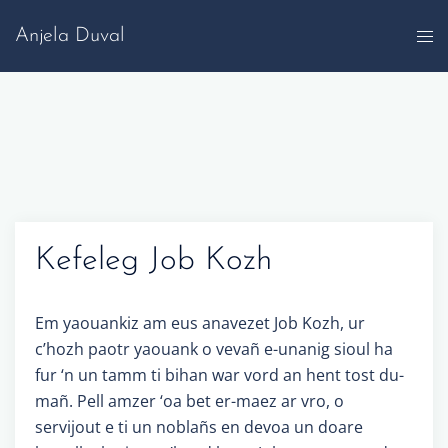
Skip
Anjela Duval
to
content
Kefeleg Job Kozh
Em yaouankiz am eus anavezet Job Kozh, ur
c’hozh paotr yaouank o vevañ e-unanig sioul ha
fur ‘n un tamm ti bihan war vord an hent tost du-
mañ. Pell amzer ‘oa bet er-maez ar vro, o
servijout e ti un noblañs en devoa un doare