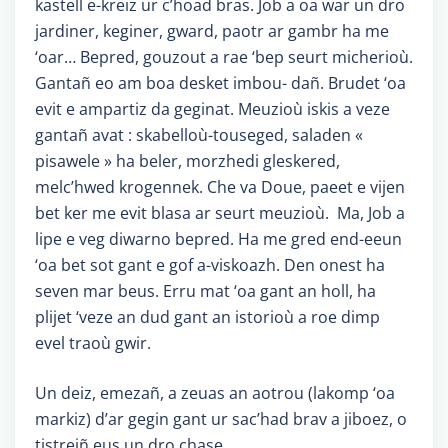
kastell e-kreiz ur c’hoad bras. Job a oa war un dro
jardiner, keginer, gward, paotr ar gambr ha me
‘oar… Bepred, gouzout a rae ‘bep seurt micherioù.
Gantañ eo am boa desket imbou- dañ. Brudet ‘oa
evit e ampartiz da geginat. Meuzioù iskis a veze
gantañ avat : skabelloù-touseged, saladen «
pisawele » ha beler, morzhedi gleskered,
melc’hwed krogennek. Che va Doue, paeet e vijen
bet ker me evit blasa ar seurt meuzioù. Ma, Job a
lipe e veg diwarno bepred. Ha me gred end-eeun
‘oa bet sot gant e gof a-viskoazh. Den onest ha
seven mar beus. Erru mat ‘oa gant an holl, ha
plijet ‘veze an dud gant an istorioù a roe dimp
evel traoù gwir.
Un deiz, emezañ, a zeuas an aotrou (lakomp ‘oa
markiz) d’ar gegin gant ur sac’had brav a jiboez, o
tistreiñ eus un dro chase.