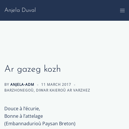
Skip
Anjela Duval
to
content
Ar gazeg kozh
BY
ANJELA-ADM
11 MARCH 2017
BARZHONEGOÙ
,
DIWAR KAIEROÙ AR VARZHEZ
Douce à l’écurie,
Bonne à l’attelage
(Embannadurioù Paysan Breton)