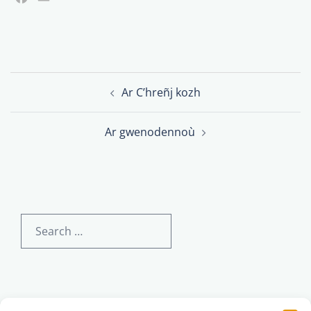
Post
Ar C’hreñj kozh
navigation
Ar gwenodennoù
Search
for:
English