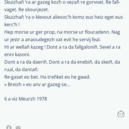
Skuizhañ ‘ra ar gazeg kozh o vezañ re gorvoet. Re fall-
vaget. Re skourjezet.
Skuizhañ ‘ra o klevout aliesoc’h komz eus heiz eget eus
kerc’h !
Hep morse ur ger prop, na morse ur flouradenn. Nag
ur jestr a anaoudegezh vat evit he servij feal.
Hi ar wellañ kazeg ! Dont a ra da fallgaloniñ. Sevel a ra
enni kasoni.
Dont a ra da daeriñ. Dont a ra da enebiñ, da skeiñ, da
rual, da dantañ.
Re-gaset eo bet. Ha treñket eo he gwad.
« Breizh » eo anv ar gazeg-se…
6 a viz Meurzh 1978
Facebook
Email