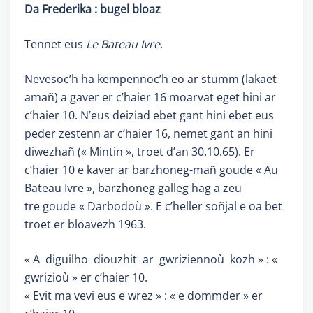
Da Frederika : bugel bloaz
Tennet eus
Le Bateau Ivre
.
Nevesoc’h ha kempennoc’h eo ar stumm (lakaet
amañ) a gaver er c’haier 16 moarvat eget hini ar
c’haier 10. N’eus deiziad ebet gant hini ebet eus
peder zestenn ar c’haier 16, nemet gant an hini
diwezhañ (« Mintin », troet d’an 30.10.65). Er
c’haier 10 e kaver ar barzhoneg-mañ goude « Au
Bateau Ivre », barzhoneg galleg hag a zeu
tre goude « Darbodoù ». E c’heller soñjal e oa bet
troet er bloavezh 1963.
« A diguilho diouzhit ar gwriziennoù kozh » : «
gwrizioù » er c’haier 10.
« Evit ma vevi eus e wrez » : « e dommder » er