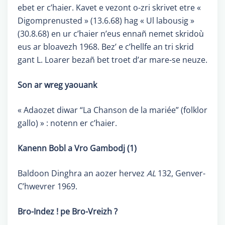
ebet er c’haier. Kavet e vezont o-zri skrivet etre «
Digomprenusted » (13.6.68) hag « Ul labousig »
(30.8.68) en ur c’haier n’eus ennañ nemet skridoù
eus ar bloavezh 1968. Bez’ e c’hellfe an tri skrid
gant L. Loarer bezañ bet troet d’ar mare-se neuze.
Son ar wreg yaouank
« Adaozet diwar “La Chanson de la mariée” (folklor
gallo) » : notenn er c’haier.
Kanenn Bobl a Vro Gambodj (1)
Baldoon Dinghra an aozer hervez
AL
132, Genver-
C’hwevrer 1969.
Bro-Indez ! pe Bro-Vreizh ?