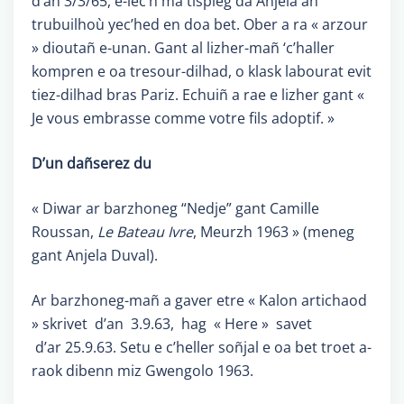
d’an 3/3/65, e-lec’h ma tispleg da Anjela an
trubuilhoù yec’hed en doa bet. Ober a ra « arzour
» dioutañ e-unan. Gant al lizher-mañ ‘c’haller
kompren e oa tresour-dilhad, o klask labourat evit
tiez-dilhad bras Pariz. Echuiñ a rae e lizher gant «
Je vous embrasse comme votre fils adoptif. »
D’un dañserez du
« Diwar ar barzhoneg “Nedje” gant Camille
Roussan,
Le Bateau Ivre
, Meurzh 1963 » (meneg
gant Anjela Duval).
Ar barzhoneg-mañ a gaver etre « Kalon artichaod
» skrivet d’an 3.9.63, hag « Here » savet
d’ar 25.9.63. Setu e c’heller soñjal e oa bet troet a-
raok dibenn miz Gwengolo 1963.