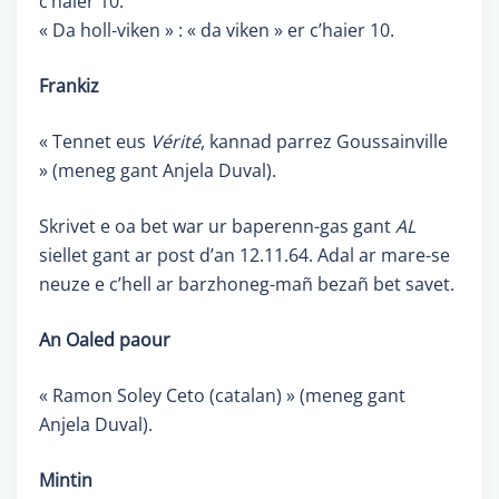
c’haier 10.
« Da holl-viken » : « da viken » er c’haier 10.
Frankiz
« Tennet eus
Vérité
, kannad parrez Goussainville
» (meneg gant Anjela Duval).
Skrivet e oa bet war ur baperenn-gas gant
AL
siellet gant ar post d’an 12.11.64. Adal ar mare-se
neuze e c’hell ar barzhoneg-mañ bezañ bet savet.
An Oaled paour
« Ramon Soley Ceto (catalan) » (meneg gant
Anjela Duval).
Mintin