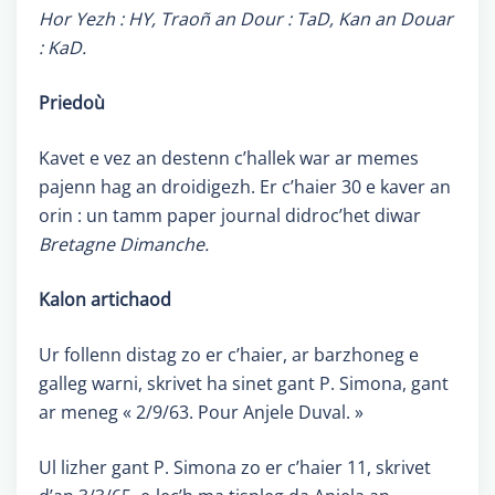
Hor Yezh : HY, Traoñ an Dour : TaD, Kan an Douar
: KaD.
Priedoù
Kavet e vez an destenn c’hallek war ar memes
pajenn hag an droidigezh. Er c’haier 30 e kaver an
orin : un tamm paper journal didroc’het diwar
Bretagne Dimanche.
Kalon artichaod
Ur follenn distag zo er c’haier, ar barzhoneg e
galleg warni, skrivet ha sinet gant P. Simona, gant
ar meneg « 2/9/63. Pour Anjele Duval. »
Ul lizher gant P. Simona zo er c’haier 11, skrivet