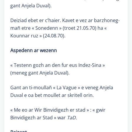
gant Anjela Duval).
Deiziad ebet er c’haier. Kavet e vez ar barzhoneg-
mañ etre « Sonedenn » (troet 21.05.70) ha «
Kounnar ruz » (24.08.70).
Aspedenn ar wezenn
« Testenn gozh an den fur eus Indez-Sina »
(meneg gant Anjela Duval).
Gant an ti-moullañ « La Vague » e veneg Anjela
Duval e oa bet moullet ar skritell orin.
« Me eo ar Wir Binvidigezh er stad » : « gwir
Binvidigezh ar Stad » war
TaD.