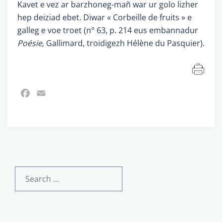
Kavet e vez ar barzhoneg-mañ war ur golo lizher
hep deiziad ebet. Diwar « Corbeille de fruits » e
galleg e voe troet (n° 63, p. 214 eus embannadur
Poésie,
Gallimard, troidigezh Hélène du Pasquier).
Facebook
Email
Search
for: