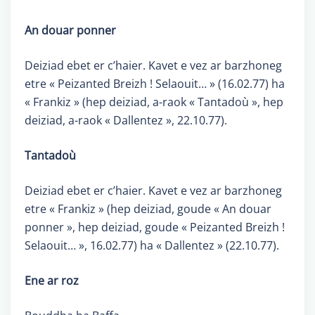
An douar ponner
Deiziad ebet er c’haier. Kavet e vez ar barzhoneg
etre « Peizanted Breizh ! Selaouit… » (16.02.77) ha
« Frankiz » (hep deiziad, a-raok « Tantadoù », hep
deiziad, a-raok « Dallentez », 22.10.77).
Tantadoù
Deiziad ebet er c’haier. Kavet e vez ar barzhoneg
etre « Frankiz » (hep deiziad, goude « An douar
ponner », hep deiziad, goude « Peizanted Breizh !
Selaouit… », 16.02.77) ha « Dallentez » (22.10.77).
Ene ar roz