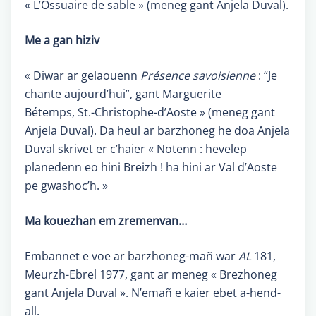
« L’Ossuaire de sable » (meneg gant Anjela Duval).
Me a gan hiziv
« Diwar ar gelaouenn
Présence savoisienne
: “Je
chante aujourd’hui”, gant Marguerite
Bétemps, St.-Christophe-d’Aoste » (meneg gant
Anjela Duval). Da heul ar barzhoneg he doa Anjela
Duval skrivet er c’haier « Notenn : hevelep
planedenn eo hini Breizh ! ha hini ar Val d’Aoste
pe gwashoc’h. »
Ma kouezhan em zremenvan…
Embannet e voe ar barzhoneg-mañ war
AL
181,
Meurzh-Ebrel 1977, gant ar meneg « Brezhoneg
gant Anjela Duval ». N’emañ e kaier ebet a-hend-
all.