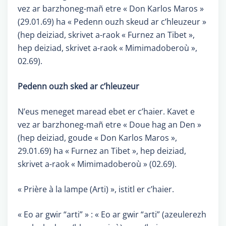
vez ar barzhoneg-mañ etre « Don Karlos Maros »
(29.01.69) ha « Pedenn ouzh skeud ar c’hleuzeur »
(hep deiziad, skrivet a-raok « Furnez an Tibet »,
hep deiziad, skrivet a-raok « Mimimadoberoù »,
02.69).
Pedenn ouzh sked ar c’hleuzeur
N’eus meneget maread ebet er c’haier. Kavet e
vez ar barzhoneg-mañ etre « Doue hag an Den »
(hep deiziad, goude « Don Karlos Maros »,
29.01.69) ha « Furnez an Tibet », hep deiziad,
skrivet a-raok « Mimimadoberoù » (02.69).
« Prière à la lampe (Arti) », istitl er c’haier.
« Eo ar gwir “arti” » : « Eo ar gwir “arti” (azeulerezh