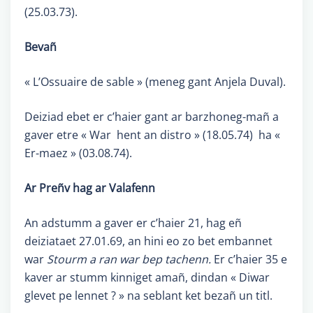
(25.03.73).
Bevañ
« L’Ossuaire de sable » (meneg gant Anjela Duval).
Deiziad ebet er c’haier gant ar barzhoneg-mañ a
gaver etre « War hent an distro » (18.05.74) ha «
Er-maez » (03.08.74).
Ar Preñv hag ar Valafenn
An adstumm a gaver er c’haier 21, hag eñ
deiziataet 27.01.69, an hini eo zo bet embannet
war
Stourm a ran war bep tachenn.
Er c’haier 35 e
kaver ar stumm kinniget amañ, dindan « Diwar
glevet pe lennet ? » na seblant ket bezañ un titl.