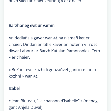
ouzh sked ar c’hleuzeurioù) » er c’haier.
Barzhoneg evit ur vamm
An dediañs a gaver war
AL
ha n’emañ ket er
c’haier. Dindan an titl e kaver an notenn « Troet
diwar Labour ar Barzh Katalan Ramonsolez Ceto
» er c’haier.
« Bez’ int evel kozhidi gouzañvet ganto re… » : «
kozhni » war
AL.
Izabel
« Jean Bluteau, “La chanson d’Isabelle” » (meneg
gant Anjela Duval).