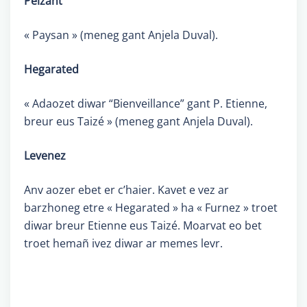
Peizant
« Paysan » (meneg gant Anjela Duval).
Hegarated
« Adaozet diwar “Bienveillance” gant P. Etienne,
breur eus Taizé » (meneg gant Anjela Duval).
Levenez
Anv aozer ebet er c’haier. Kavet e vez ar
barzhoneg etre « Hegarated » ha « Furnez » troet
diwar breur Etienne eus Taizé. Moarvat eo bet
troet hemañ ivez diwar ar memes levr.