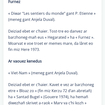
Furnez
« Diwar “Les sentiers du monde” gant P. Etienne »
(meneg gant Anjela Duval).
Deiziad ebet er c’haier. Tost-tre eo danvez ar
barzhoneg-mañ eus « Hegarated » ha « Furnez ».
Moarvat e voe troet er memes mare, da lâret eo
fin miz Here 1973.
Ar vaouez kenedus
« Viet-Nam » (meneg gant Anjela Duval).
Deiziad ebet er c’haier. Kavet e vez ar barzhoneg
etre « Bloaz zo » (fin miz Kerzu 72 d’an abretañ)
ha « Santad Bugel » (Gouere 1974), ha hemañ
diwezhañ skrivet a-raok « Marv va c’hi kozh »