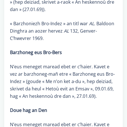
» (hep deiziad, skrivet a-raok « An heskennoù dre
dan » (27.01.69)).
« Barzhoniezh Bro-Indez » an titl war
AL
. Baldoon
Dinghra an aozer hervez
AL
132, Genver-
C’hwevrer 1969.
Barzhoneg eus Bro-Bers
N’eus meneget maread ebet er c’haier. Kavet e
vez ar barzhoneg-mañ etre « Barzhoneg eus Bro-
Indez » (goude « Me n’on ket a-du », hep deiziad,
skrivet da heul « Hetoù evit an Emsav », 09.01.69,
hag « An heskennoù dre dan », 27.01.69).
Doue hag an Den
N’eus meneget maread ebet er c’haier. Kavet e