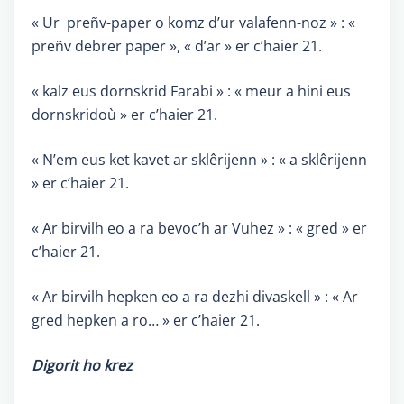
« Ur preñv-paper o komz d’ur valafenn-noz » : «
preñv debrer paper », « d’ar » er c’haier 21.
« kalz eus dornskrid Farabi » : « meur a hini eus
dornskridoù » er c’haier 21.
« N’em eus ket kavet ar sklêrijenn » : « a sklêrijenn
» er c’haier 21.
« Ar birvilh eo a ra bevoc’h ar Vuhez » : « gred » er
c’haier 21.
« Ar birvilh hepken eo a ra dezhi divaskell » : « Ar
gred hepken a ro… » er c’haier 21.
Digorit ho krez