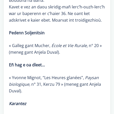
Bouddha ha Baffa.
Kavet e vez an daou skridig-mañ lerc’h-ouzh-lerc’h
war ur baperenn er c’haier 36. Ne oant ket
adskrivet e kaier ebet. Moarvat int troidigezhioù.
Pedenn Soljenitsin
« Galleg gant Mucher,
École et Vie Rurale,
n° 20 »
(meneg gant Anjela Duval).
Eñ hag e oa dleet…
« Yvonne Mignot, “Les Heures glanées”,
Paysan
biologique,
n° 31, Kerzu 79 » (meneg gant Anjela
Duval).
Karantez