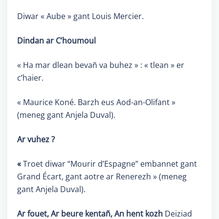
Diwar « Aube » gant Louis Mercier.
Dindan ar C’houmoul
« Ha mar dlean bevañ va buhez » : « tlean » er
c’haier.
« Maurice Koné. Barzh eus Aod-an-Olifant »
(meneg gant Anjela Duval).
Ar vuhez ?
«
Troet diwar “Mourir d’Espagne” embannet gant
Grand Écart, gant aotre ar Renerezh » (meneg
gant Anjela Duval).
Ar fouet, Ar beure kentañ, An hent kozh
Deiziad