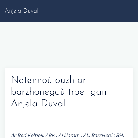
Skip
Anjela Duval
to
content
Notennoù ouzh ar
barzhonegoù troet gant
Anjela Duval
Ar Bed Keltiek: ABK , Al Liamm : AL, BarrHeol : BH,