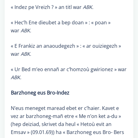
« Indez pe Vreizh ? » an titl war
ABK.
« Hec’h Ene dieubet a bep doan » : « poan »
war
ABK.
« E Frankiz an anaoudegezh » : « ar ouiziegezh »
war
ABK.
« Ur Bed m’eo ennañ ar c’homzoù gwirionez » war
ABK.
Barzhoneg eus Bro-Indez
N’eus meneget maread ebet er c’haier. Kavet e
vez ar barzhoneg-mañ etre « Me n’on ket a-du »
(hep deiziad, skrivet da heul « Hetoù evit an
Emsav » (09.01.69)) ha « Barzhoneg eus Bro- Bers