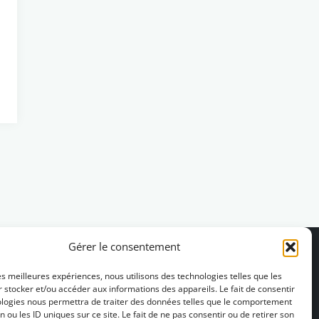
Gérer le consentement
les meilleures expériences, nous utilisons des technologies telles que les
 stocker et/ou accéder aux informations des appareils. Le fait de consentir
ologies nous permettra de traiter des données telles que le comportement
n ou les ID uniques sur ce site. Le fait de ne pas consentir ou de retirer son