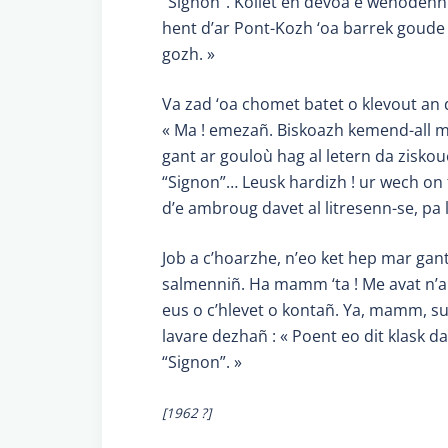
“Signon”. Kollet en devoa e wenodenn 
hent d’ar Pont-Kozh ‘oa barrek goude 
gozh. »
Va zad ‘oa chomet batet o klevout an d
« Ma ! emezañ. Biskoazh kemend-all m
gant ar gouloù hag al letern da zisk
“Signon”… Leusk hardizh ! ur wech on t
d’e ambroug davet al litresenn-se, pa 
Job a c’hoarzhe, n’eo ket hep mar gant
salmenniñ. Ha mamm ‘ta ! Me avat n’am
eus o c’hlevet o kontañ. Ya, mamm, sur
lavare dezhañ : « Poent eo dit klask d
“Signon”. »
[1962 ?]