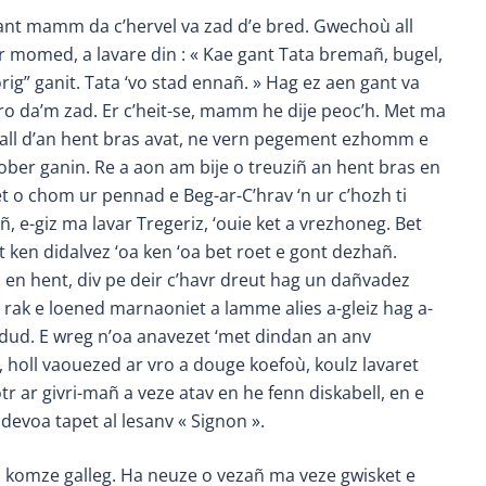
gant mamm da c’hervel va zad d’e bred. Gwechoù all
ur momed, a lavare din : « Kae gant Tata bremañ, bugel,
g” ganit. Tata ‘vo stad ennañ. » Hag ez aen gant va
dro da’m zad. Er c’heit-se, mamm he dije peoc’h. Met ma
u all d’an hent bras avat, ne vern pegement ezhomm e
ober ganin. Re a aon am bije o treuziñ an hent bras en
t o chom ur pennad e Beg-ar-C’hrav ‘n ur c’hozh ti
ñ, e-giz ma lavar Tregeriz, ‘ouie ket a vrezhoneg. Bet
t ken didalvez ‘oa ken ‘oa bet roet e gont dezhañ.
en hent, div pe deir c’havr dreut hag un dañvadez
, rak e loened marnaoniet a lamme alies a-gleiz hag a-
 dud. E wreg n’oa anavezet ‘met dindan an anv
 holl vaouezed ar vro a douge koefoù, koulz lavaret
 ar givri-mañ a veze atav en he fenn diskabell, en e
 devoa tapet al lesanv « Signon ».
a komze galleg. Ha neuze o vezañ ma veze gwisket e