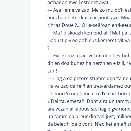
ac’hanon gwell estonet avat.
— Asa ! eme va zad. Me zo muioc’h es
anezhañ betek korn ar pont, aze. Moarv
c’hras Doue ?… O ! e-sell ‘oan end-eeun
— Ma ! biskoazh kemend-all ! Met pa 
Daoust piv eo ac’h eus kemeret ‘vit va
?
— Evit komz a rae ‘vel un den bev-buh
dit en doa buhez ha nerzh en e izili, r
sur !
— Hag a oa petore stumm den ‘ta neuz
Ha va zad da reiñ an tres-ardamez ou
c’henoù ‘n ur chench tu d’e chik-butun
« Dal ‘ta, emezañ. Dont a ra un tamm 
anavezan al labous-se, hag e gwirionez
un tamm eo breur din ‘vel-just, milin
da belec’h ‘oa o vont. N’eo ket amañ s