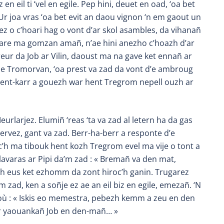
en eil ti ‘vel en egile. Pep hini, deuet en oad, ‘oa bet
r joa vras ‘oa bet evit an daou vignon ‘n em gaout un
z o c’hoari hag o vont d’ar skol asambles, da vihanañ
 mare ma gomzan amañ, n’ae hini anezho c’hoazh d’ar
reur da Job ar Vilin, daoust ma na gave ket ennañ ar
 e Tromorvan, ‘oa prest va zad da vont d’e ambroug
hent-karr a gouezh war hent Tregrom nepell ouzh ar
urlarjez. Elumiñ ‘reas ‘ta va zad al letern ha da gas
hervez, gant va zad. Berr-ha-berr a responte d’e
ec’h ma tibouk hent kozh Tregrom evel ma vije o tont a
lavaras ar Pipi da’m zad : « Bremañ va den mat,
’h eus ket ezhomm da zont hiroc’h ganin. Trugarez
m zad, ken a soñje ez ae an eil biz en egile, emezañ. ‘N
joù : « Iskis eo memestra, pebezh kemm a zeu en den
ur yaouankañ Job en den-mañ… »