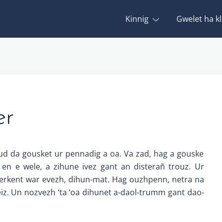
Kinnig
Gwelet ha kl
er
ud da gousket ur pennadig a oa. Va zad, hag a gouske
 en e wele, a zihune ivez gant an disterañ trouz. Ur
kerkent war evezh, dihun-mat. Hag ouzhpenn, netra na
z. Un nozvezh ‘ta ‘oa dihunet a-daol-trumm gant dao-