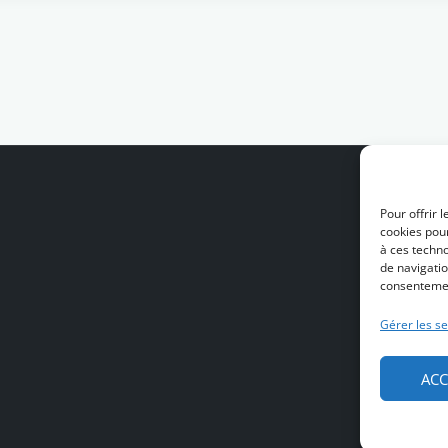
Pour offrir 
cookies pour
à ces techn
de navigatio
consentement
Gérer les se
ACC