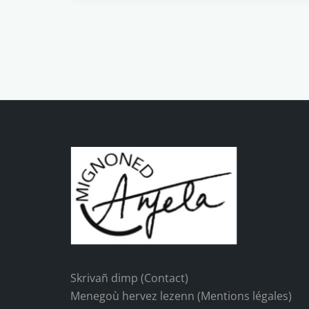
Skrivañ dimp (Contact)
Menegoù hervez lezenn (Mentions légales)